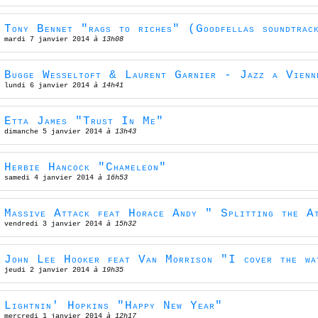
Tony Bennet "rags to riches" (Goodfellas soundtrac
mardi 7 janvier 2014
à 13h08
Bugge Wesseltoft & Laurent Garnier - Jazz a Vien
lundi 6 janvier 2014
à 14h41
Etta James "Trust In Me"
dimanche 5 janvier 2014
à 13h43
Herbie Hancock "Chameleon"
samedi 4 janvier 2014
à 16h53
Massive Attack feat Horace Andy " Splitting the A
vendredi 3 janvier 2014
à 15h32
John Lee Hooker feat Van Morrison "I cover the wa
jeudi 2 janvier 2014
à 19h35
Lightnin' Hopkins "Happy New Year"
mercredi 1 janvier 2014
à 12h17