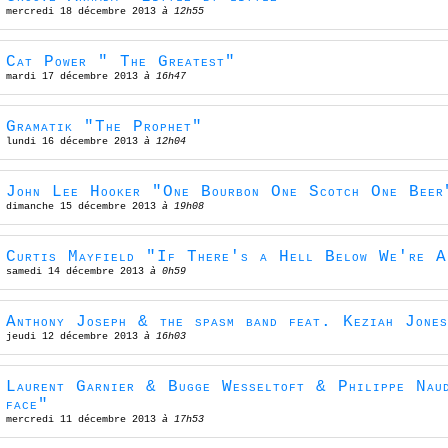
mercredi 18 décembre 2013
à 12h55
Cat Power " The Greatest"
mardi 17 décembre 2013
à 16h47
Gramatik "The Prophet"
lundi 16 décembre 2013
à 12h04
John Lee Hooker "One Bourbon One Scotch One Beer
dimanche 15 décembre 2013
à 19h08
Curtis Mayfield "If There's a Hell Below We're A
samedi 14 décembre 2013
à 0h59
Anthony Joseph & the spasm band feat. Keziah Jone
jeudi 12 décembre 2013
à 16h03
Laurent Garnier & Bugge Wesseltoft & Philippe Naud
face"
mercredi 11 décembre 2013
à 17h53