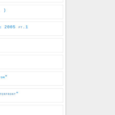
k )
ne 2005 pt.1
tom"
terfront"