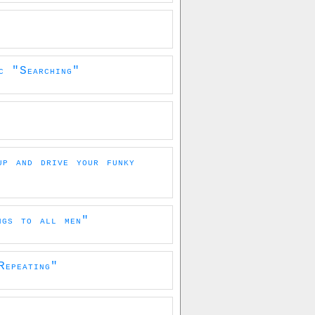
c "Searching"
p and drive your funky
ngs to all men"
Repeating"