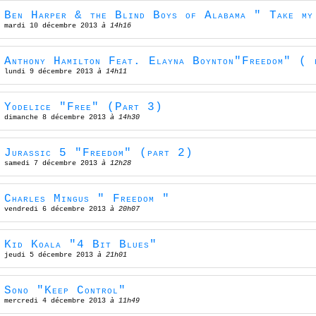
Ben Harper & the Blind Boys of Alabama " Take my
mardi 10 décembre 2013
à 14h16
Anthony Hamilton Feat. Elayna Boynton"Freedom" ( 
lundi 9 décembre 2013
à 14h11
Yodelice "Free" (Part 3)
dimanche 8 décembre 2013
à 14h30
Jurassic 5 "Freedom" (part 2)
samedi 7 décembre 2013
à 12h28
Charles Mingus " Freedom "
vendredi 6 décembre 2013
à 20h07
Kid Koala "4 Bit Blues"
jeudi 5 décembre 2013
à 21h01
Sono "Keep Control"
mercredi 4 décembre 2013
à 11h49