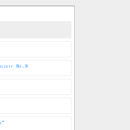
ociety No.9
g"