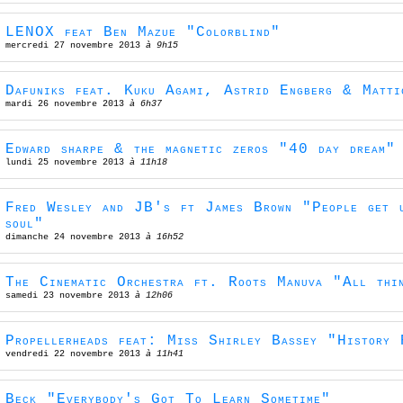
LENOX feat Ben Mazue "Colorblind"
mercredi 27 novembre 2013
à 9h15
Dafuniks feat. Kuku Agami, Astrid Engberg & Matti
mardi 26 novembre 2013
à 6h37
Edward sharpe & the magnetic zeros "40 day dream"
lundi 25 novembre 2013
à 11h18
Fred Wesley and JB's ft James Brown "People get u
soul"
dimanche 24 novembre 2013
à 16h52
The Cinematic Orchestra ft. Roots Manuva "All thi
samedi 23 novembre 2013
à 12h06
Propellerheads feat: Miss Shirley Bassey "History 
vendredi 22 novembre 2013
à 11h41
Beck "Everybody's Got To Learn Sometime"