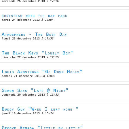
mercredi 25 décembre 2013
à 17h16
christmas with the rat pack
mardi 24 décembre 2013
à 13h54
Atmosphere - The Best Day
lundi 23 décembre 2013
à 17h53
The Black Keys "Lonely Boy"
dimanche 22 décembre 2013
à 12h25
Louis Armstrong "Go Down Moses"
samedi 21 décembre 2013
à 12h38
Simon Says "Late @ Night"
vendredi 20 décembre 2013
à 13h33
Buddy Guy "When I left home "
jeudi 19 décembre 2013
à 15h24
Groove Armada "Little by little"