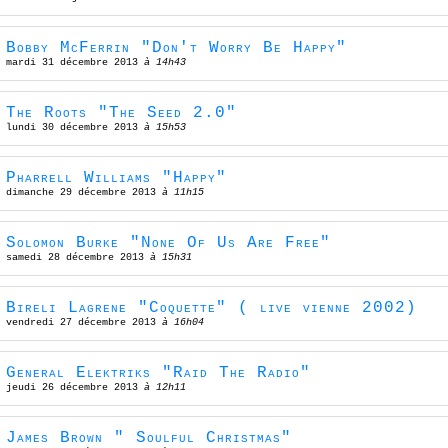
Bobby McFerrin "Don't Worry Be Happy"
mardi 31 décembre 2013
à 14h43
The Roots "The Seed 2.0"
lundi 30 décembre 2013
à 15h53
Pharrell Williams "Happy"
dimanche 29 décembre 2013
à 11h15
Solomon Burke "None Of Us Are Free"
samedi 28 décembre 2013
à 15h31
Bireli Lagrene "Coquette" ( live vienne 2002)
vendredi 27 décembre 2013
à 16h04
General Elektriks "Raid The Radio"
jeudi 26 décembre 2013
à 12h11
James Brown " Soulful Christmas"