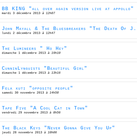
BB KING "all over again version live at appollo"
mardi 3 décembre 2013
à 12h07
John Mayall & The Bluesbreakers "The Death Of J
lundi 2 décembre 2013
à 12h47
The Lumineers " Ho Hey"
dimanche 1 décembre 2013
à 19h10
CunninLynguists "Beautiful Girl"
dimanche 1 décembre 2013
à 13h16
Fela kuti "opposite people"
samedi 30 novembre 2013
à 14h58
Tape Five "A Cool Cat in Town"
vendredi 29 novembre 2013
à 8h56
The Black Keys "Never Gonna Give You Up"
jeudi 28 novembre 2013
à 10h06