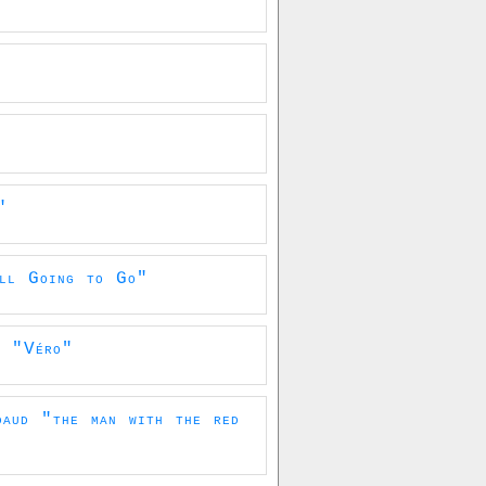
"
ll Going to Go"
s "Véro"
aud "the man with the red