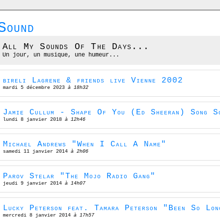
Sound
All My Sounds Of The Days...
Un jour, un musique, une humeur...
bireli Lagrene & friends live Vienne 2002
mardi 5 décembre 2023
à 18h32
Jamie Cullum - Shape Of You (Ed Sheeran) Song S
lundi 8 janvier 2018
à 12h46
Michael Andrews "When I Call A Name"
samedi 11 janvier 2014
à 2h06
Parov Stelar "The Mojo Radio Gang"
jeudi 9 janvier 2014
à 14h07
Lucky Peterson feat. Tamara Peterson "Been So Lon
mercredi 8 janvier 2014
à 17h57