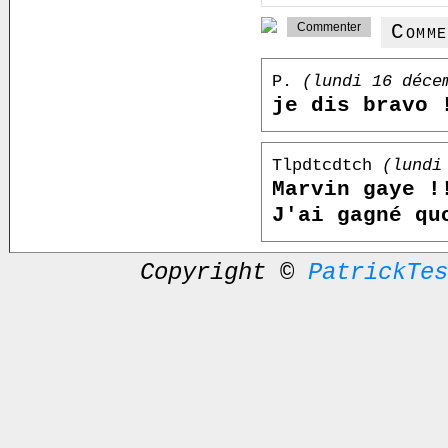
Comm
P.
(lundi 16 déce
je dis bravo 
Tlpdtcdtch
(lundi
Marvin gaye !
J'ai gagné qu
Copyright ©
PatrickTes