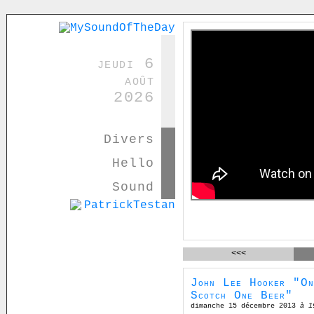
jeudi 6
août
2026
Divers
Hello
Sound
<<<
John Lee Hooker "On
Scotch One Beer"
dimanche 15 décembre 2013
à 1