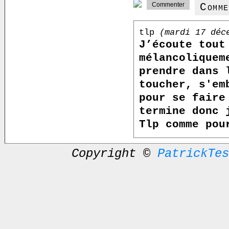
Comm
tlp
(mardi 17 déc
J’écoute tout
mélancoliquem
prendre dans 
toucher, s'em
pour se faire
termine donc 
Tlp comme pou
Copyright ©
PatrickTes