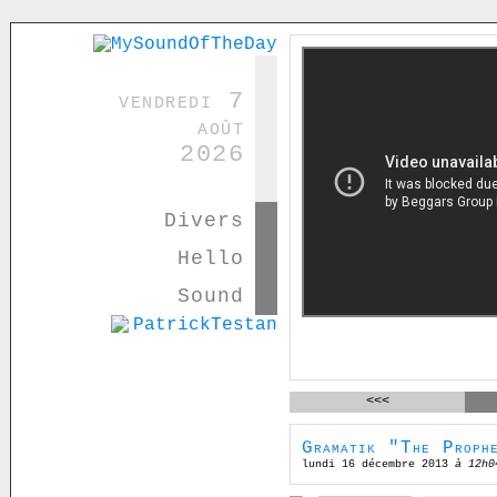
vendredi 7
août
2026
Divers
Hello
Sound
<<<
Gramatik "The Proph
lundi 16 décembre 2013
à 12h0