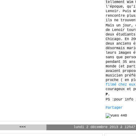
tellement Wim 
l'époque, qu'i
Lenoir. Puis W
rencontre plus
ils ne trouven
Mais un jour, 
de Lenoir tour
deux étudiants
Chicago. En 20
deux anciens é
désormais mari
leurs images é
sans que perso
pendant 35 ans
monde (et part
avaient propos
musicien préfé
proche ( en p
filmé chez eux
courageux et p
P.
PS :pour info
Partager
440
<<<
lundi 2 décembre 2013
à 12h47