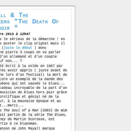
all & The
akers "The Death Of
oir "
re 2013
à 12h47
s le sérieux de la démarche ! en
s poster le clip orignal mais il
 (
juste le début
) donc
ne pierre 3 coups on va parler
d'un allemand et d'un couple
uf non... ?
té écrit à la volée en 1967 par
rès avoir appris ( juste avant de
ne lors d'un festival) la mort de
core un exemple de la bande des
péens qui ont sauvés le blues...
cadeau incroyable de la part d'un
musicien de blues hors pair grâce
prolifique et génial né de la
ur, à la mauvaise époque et au
t...merci...
re
The Soul of a Man
(2003) de Wim
fait partie de la série
The Blues,
ney
de Martin Scorsese, est
rtie à ce bluesman.
anson de John Mayall marqua