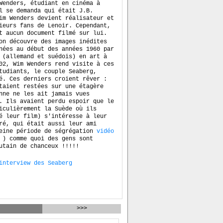
Wenders, étudiant en cinéma à
l se demanda qui était J.B.
im Wenders devient réalisateur et
ieurs fans de Lenoir. Cependant,
t aucun document filmé sur lui.
on découvre des images inédites
nées au début des années 1960 par
 (allemand et suédois) en art à
02, Wim Wenders rend visite à ces
tudiants, le couple Seaberg,
é. Ces derniers croient rêver :
taient restées sur une étagère
nne ne les ait jamais vues
. Ils avaient perdu espoir que le
iculièrement la Suède où ils
é leur film) s'intéresse à leur
ré, qui était aussi leur ami
leine période de ségrégation
vidéo
) comme quoi des gens sont
utain de chanceux !!!!!
interview des Seaberg
>>>