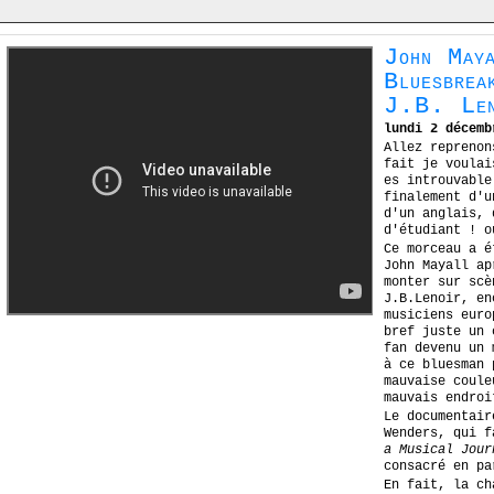
John May
Bluesbre
J.B. Len
lundi 2 décemb
Allez reprenon
fait je voulai
es introuvable
finalement d'u
d'un anglais, 
d'étudiant ! o
Ce morceau a é
John Mayall ap
monter sur scè
J.B.Lenoir, en
musiciens euro
bref juste un 
fan devenu un 
à ce bluesman 
mauvaise coule
mauvais endroi
Le documentai
Wenders, qui 
a Musical Jour
consacré en pa
En fait, la ch