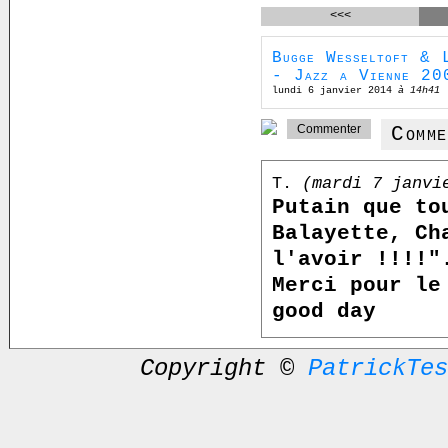
<<<
Bugge Wesseltoft & L
- Jazz a Vienne 20
lundi 6 janvier 2014
à 14h41
Comm
T.
(mardi 7 janvi
Putain que to
Balayette, Ch
l'avoir !!!!"
Merci pour le
good day
Copyright ©
PatrickTes